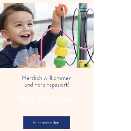
Kinderkrippe
Minimuus
Herzlich willkommen
und hereinspaziert!
Kita Minimuus
spielen. lernen. wachsen
Hier anmelden